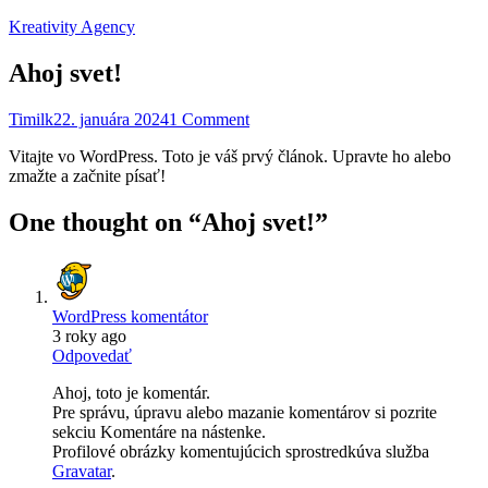
Kreativity Agency
Ahoj svet!
Timilk
22. januára 2024
1 Comment
Vitajte vo WordPress. Toto je váš prvý článok. Upravte ho alebo
zmažte a začnite písať!
One thought on “
Ahoj svet!
”
WordPress komentátor
3 roky ago
Odpovedať
Ahoj, toto je komentár.
Pre správu, úpravu alebo mazanie komentárov si pozrite
sekciu Komentáre na nástenke.
Profilové obrázky komentujúcich sprostredkúva služba
Gravatar
.